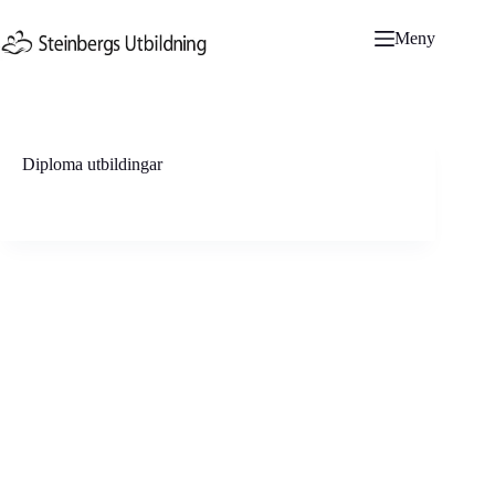
Hoppa
till
Meny
innehåll
Diploma utbildingar