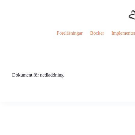
Hoppa
till
innehåll
Föreläsningar
Böcker
Implemente
Dokument för nedladdning