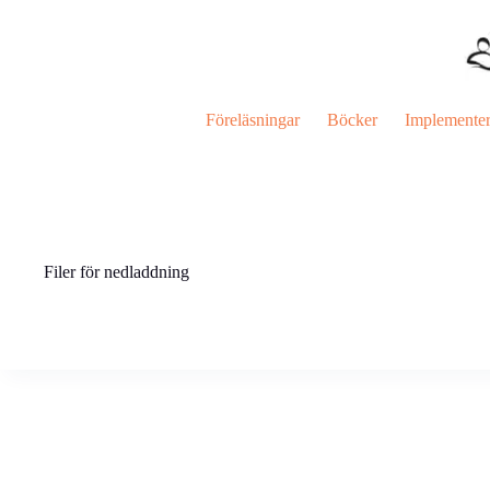
Hoppa
till
innehåll
Föreläsningar
Böcker
Implemente
Filer för nedladdning