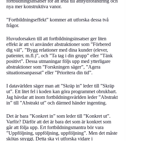
fortbildningsinsatser för att leda till attitydförändring och
nya mer konstruktiva vanor.
”Fortbildningseffekt” kommer att utforska dessa två
frågor.
Huvudorsaken till att fortbildningsinsatser ger liten
effekt är att vi använder abstraktioner som ”Förbered
dig väl”, ”Bygg relationer med dina kunder (elever,
patienter, m.fl.)”, och ”Ta tag i din grupp” eller ”Tänk
positivt”. Dessa utmaningar följs upp med ytterligare
abstraktioner som ”Forskningen säger”, ”Agera
situationsanpassat” eller ”Prioritera din tid”.
I datavärlden säger man att ”Skräp in” leder till ”Skräp
ut”. Ett litet fel i koden kan göra programmet obrukbart.
Jag hävdar att inom fortbildningsvärlden leder ”Abstrakt
in” till ”Abstrakt ut” och därmed händer ingenting.
Det är bara ”Konkret in” som leder till ”Konkret ut”.
Varför? Därför att det är bara det som är konkret som
går att följa upp. Ert fortbildningsmantra bör vara
”Uppföljning, uppföljning, uppföljning”. Men det måste
skötas snyggt. Detta ska vi utforska vidare i