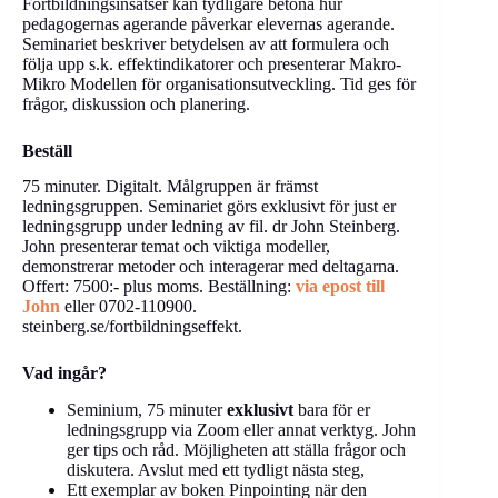
Fortbildningsinsatser kan tydligare betona hur
pedagogernas agerande påverkar elevernas agerande.
Seminariet beskriver betydelsen av att formulera och
följa upp s.k. effektindikatorer och presenterar Makro-
Mikro Modellen för organisationsutveckling. Tid ges för
frågor, diskussion och planering.
Beställ
75 minuter. Digitalt. Målgruppen är främst
ledningsgruppen. Seminariet görs exklusivt för just er
ledningsgrupp under ledning av fil. dr John Steinberg.
John presenterar temat och viktiga modeller,
demonstrerar metoder och interagerar med deltagarna.
Offert: 7500:- plus moms. Beställning:
via epost till
John
eller 0702-110900.
steinberg.se/fortbildningseffekt.
Vad ingår?
Seminium, 75 minuter
exklusivt
bara för er
ledningsgrupp via Zoom eller annat verktyg. John
ger tips och råd. Möjligheten att ställa frågor och
diskutera. Avslut med ett tydligt nästa steg,
Ett exemplar av boken Pinpointing när den