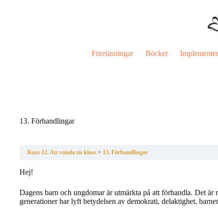
Hoppa
till
innehåll
Föreläsningar
Böcker
Implemente
13. Förhandlingar
Kurs 12. Att vända en klass
13. Förhandlingar
Hej!
Dagens barn och ungdomar är utmärkta på att förhandla. Det är rätt
generationer har lyft betydelsen av demokrati, delaktighet, barnen