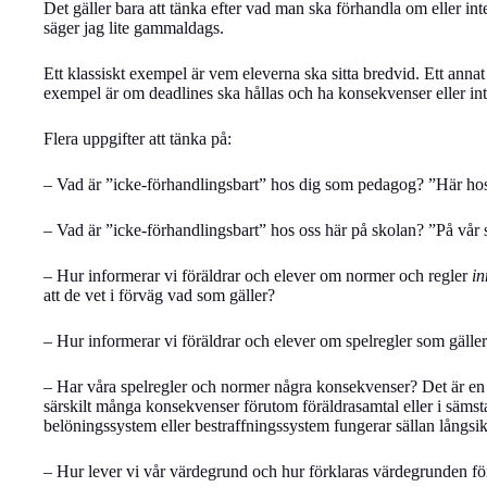
Det gäller bara att tänka efter vad man ska förhandla om eller inte
säger jag lite gammaldags.
Ett klassiskt exempel är vem eleverna ska sitta bredvid. Ett anna
exempel är om deadlines ska hållas och ha konsekvenser eller i
Flera uppgifter att tänka på:
– Vad är ”icke-förhandlingsbart” hos dig som pedagog? ”Här h
– Vad är ”icke-förhandlingsbart” hos oss här på skolan? ”På vår
– Hur informerar vi föräldrar och elever om normer och regler
i
att de vet i förväg vad som gäller?
– Hur informerar vi föräldrar och elever om spelregler som gäll
– Har våra spelregler och normer några konsekvenser? Det är en 
särskilt många konsekvenser förutom föräldrasamtal eller i säms
belöningssystem eller bestraffningssystem fungerar sällan långsik
– Hur lever vi vår värdegrund och hur förklaras värdegrunden för