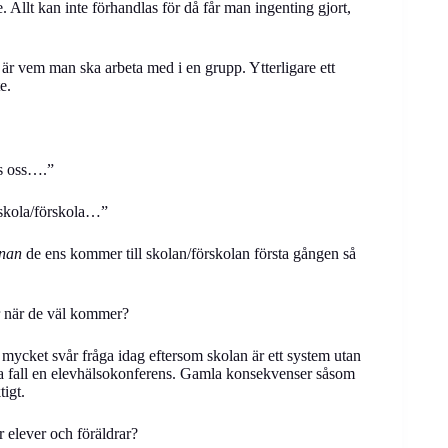
. Allt kan inte förhandlas för då får man ingenting gjort,
t är vem man ska arbeta med i en grupp. Ytterligare ett
nte.
os oss….”
 skola/förskola…”
nnan
de ens kommer till skolan/förskolan första gången så
er när de väl kommer?
mycket svår fråga idag eftersom skolan är ett system utan
ta fall en elevhälsokonferens. Gamla konsekvenser såsom
tigt.
 elever och föräldrar?