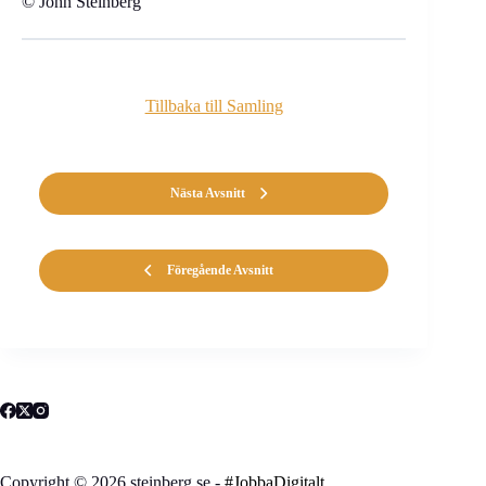
© John Steinberg
Tillbaka till Samling
Nästa Avsnitt
Föregående Avsnitt
Copyright © 2026 steinberg.se -
#JobbaDigitalt