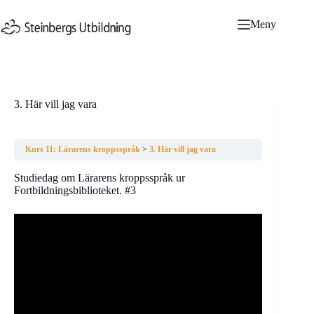
Hoppa
till
Meny
innehåll
3. Här vill jag vara
Kurs 11: Lärarens kroppsspråk
3. Här vill jag vara
Studiedag om Lärarens kroppsspråk ur
Fortbildningsbiblioteket. #3