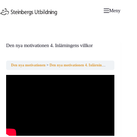
Hoppa
till
Meny
innehåll
Den nya motivationen 4. Inlärningens villkor
Den nya motivationen
Den nya motivationen 4. Inlärningens villkor