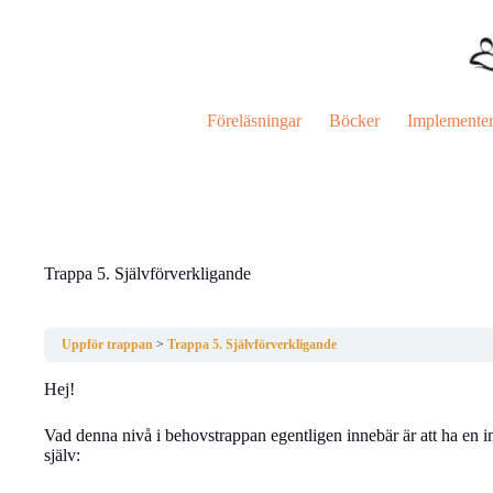
Hoppa
till
innehåll
Föreläsningar
Böcker
Implemente
Trappa 5. Självförverkligande
Uppför trappan
Trappa 5. Självförverkligande
Hej!
Vad denna nivå i behovstrappan egentligen innebär är att ha en i
själv: