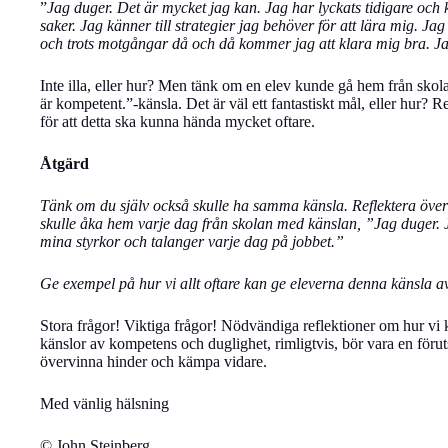
”
Jag duger. Det är mycket jag kan. Jag har lyckats tidigare och
saker. Jag känner till strategier jag behöver för att lära mig. J
och trots motgångar då och då kommer jag att klara mig bra. Ja
Inte illa, eller hur? Men tänk om en elev kunde gå hem från skol
är kompetent.”-känsla. Det är väl ett fantastiskt mål, eller hur? R
för att detta ska kunna hända mycket oftare.
Åtgärd
Tänk om du själv också skulle ha samma känsla. Reflektera öve
skulle åka hem varje dag från skolan med känslan, ”Jag duger. J
mina styrkor och talanger varje dag på jobbet.”
Ge exempel på hur vi allt oftare kan ge eleverna denna känsla 
Stora frågor! Viktiga frågor! Nödvändiga reflektioner om hur vi
känslor av kompetens och duglighet, rimligtvis, bör vara en förut
övervinna hinder och kämpa vidare.
Med vänlig hälsning
© John Steinberg