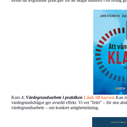
trettio tal avgörande principer för att skapa studioro i en orolig g
Kurs 4:
Värdegrundsarbete i praktiken
Länk till kursen
Kan man
värdegrundsfrågor ger avsedd effekt. Vi vet ”felet” – för stor a
värdegrundsarbete – om konkret artighetsträning.