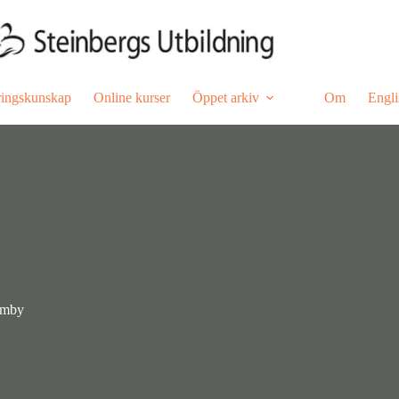
ringskunskap
Online kurser
Öppet arkiv
Om
Engli
lmby