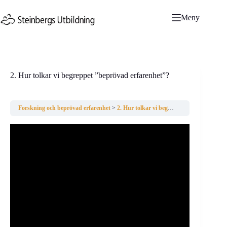
Hoppa
till
Meny
innehåll
2. Hur tolkar vi begreppet ”beprövad erfarenhet”?
Forskning och beprövad erfarenhet
2. Hur tolkar vi begreppet ”beprövad erfarenhet”?