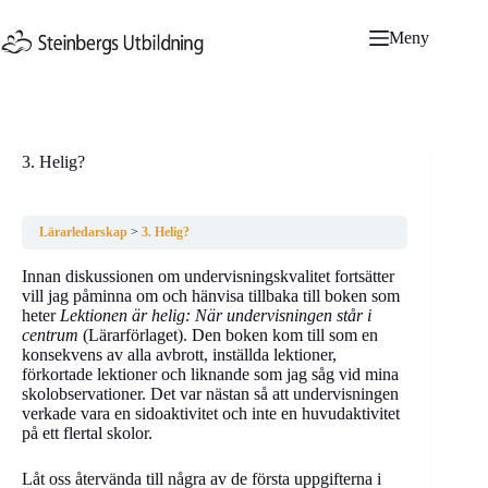
Hoppa
till
Meny
innehåll
3. Helig?
Lärarledarskap
3. Helig?
Innan diskussionen om undervisningskvalitet fortsätter
vill jag påminna om och hänvisa tillbaka till boken som
heter
Lektionen är helig: När undervisningen står i
centrum
(Lärarförlaget). Den boken kom till som en
konsekvens av alla avbrott, inställda lektioner,
förkortade lektioner och liknande som jag såg vid mina
skolobservationer. Det var nästan så att undervisningen
verkade vara en sidoaktivitet och inte en huvudaktivitet
på ett flertal skolor.
Låt oss återvända till några av de första uppgifterna i