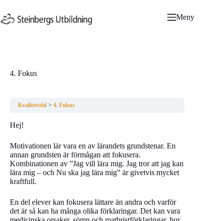
Hoppa
till
Meny
innehåll
4. Fokus
Kvalitetstid
4. Fokus
Hej!
Motivationen lär vara en av lärandets grundstenar. En
annan grundsten är förmågan att fokusera.
Kombinationen av ”Jag vill lära mig. Jag tror att jag kan
lära mig – och Nu ska jag lära mig” är givetvis mycket
kraftfull.
En del elever kan fokusera lättare än andra och varför
det är så kan ha många olika förklaringar. Det kan vara
medicinska orsaker, sömn och matbristförklaringar, hur