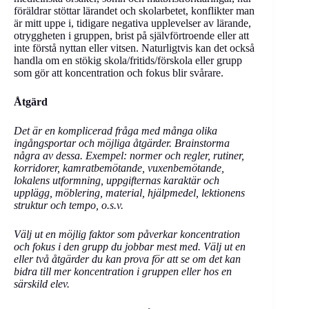
föräldrar stöttar lärandet och skolarbetet, konflikter man
är mitt uppe i, tidigare negativa upplevelser av lärande,
otryggheten i gruppen, brist på självförtroende eller att
inte förstå nyttan eller vitsen. Naturligtvis kan det också
handla om en stökig skola/fritids/förskola eller grupp
som gör att koncentration och fokus blir svårare.
Åtgärd
Det är en komplicerad fråga med många olika
ingångsportar och möjliga åtgärder. Brainstorma
några av dessa. Exempel: normer och regler, rutiner,
korridorer, kamratbemötande, vuxenbemötande,
lokalens utformning, uppgifternas karaktär och
upplägg, möblering, material, hjälpmedel, lektionens
struktur och tempo, o.s.v.
Välj ut en möjlig faktor som påverkar koncentration
och fokus i den grupp du jobbar mest med. Välj ut en
eller två åtgärder du kan prova för att se om det kan
bidra till mer koncentration i gruppen eller hos en
särskild elev.