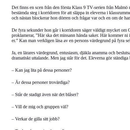
Det finns en scen från den första Klass 9 TV-serien från Malmö
bestämda steg i korridoren för att släppa in eleverna i klassrumm
och nästan blockerar hon dörren och frågar var och en om de har 
De fyra sekunder hon går i korridoren säger väldigt mycket om 
proklamerar, ”Här ska det minsann hända saker. Här kommer ni in
er.” Kan man verkligen läsa av en persons värdegrund på fyra 
Ja, en lärares värdegrund, entusiasm, djäkla anamma och beslutsam
dramatiskt uttalande. Men jag står för det. Eleverna gör ständi
– Kan jag lita på dessa personer?
– Är dessa personer trovärdiga?
– Står de stadigt även när det blåser?
– Vill de mig och gruppen väl?
– Verkar de gilla sitt jobb?