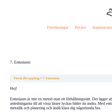
Hoppa
till
innehåll
Föreläsningar
Böcker
Implemente
7. Entusiasm
Förstå ditt uppdrag
7. Entusiasm
Hej!
Entusiasm är inte en metod utan ett förhållningssätt. Det ligger a
anledningarna till att vissa lärare lyckas bättre än andra. Med en
metodik och planering och ändå klara dig någorlunda bra.