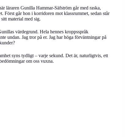
 när läraren Gunilla Hammar-Säfström går med raska,
et. Först går hon i korridoren mot klassrummet, sedan står
sitt material med sig.
Gunillas värdegrund. Hela hennes kroppsspråk
te undan. Jag tror på er. Jag har höga förväntningar på
sekunder?
het syns tydligt – varje sekund. Det är, naturligtvis, ett
ga bedömningar om oss vuxna.