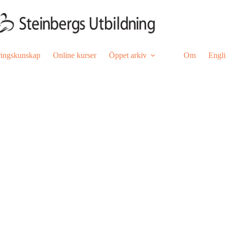
ringskunskap
Online kurser
Öppet arkiv
Om
Engli
ppdrag
dagogiska samtal