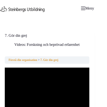
Hoppa
till
Meny
innehåll
7. Gör din grej
Videos: Forskning och beprövad erfarenhet
Förstå din organisation
7. Gör din grej