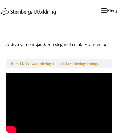
Hoppa
till
Meny
innehåll
Aktiva värderingar 2. Sju steg mot en aktiv värdering
Kurs 14. Aktiva värderingar – att leda värderingsövningar
Aktiva värderingar 