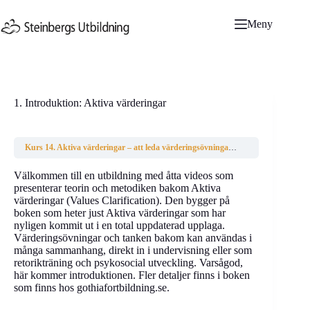
Hoppa
till
Meny
innehåll
1. Introduktion: Aktiva värderingar
Kurs 14. Aktiva värderingar – att leda värderingsövningar
1. Introduktion: A
Välkommen till en utbildning med åtta videos som
presenterar teorin och metodiken bakom Aktiva
värderingar (Values Clarification). Den bygger på
boken som heter just Aktiva värderingar som har
nyligen kommit ut i en total uppdaterad upplaga.
Värderingsövningar och tanken bakom kan användas i
många sammanhang, direkt in i undervisning eller som
retorikträning och psykosocial utveckling. Varsågod,
här kommer introduktionen. Fler detaljer finns i boken
som finns hos gothiafortbildning.se.