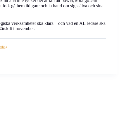
att alla inte tycker det är kul att bowla, köra go-cart
åta folk gå hem tidigare och ta hand om sig själva och sina
giska verksamheter ska klara – och vad en AL-ledare ska
ärskilt i november.
amling