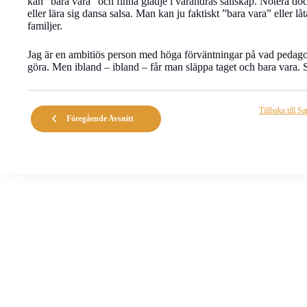
kan ”bara vara” och finna glädje i varandras sällskap. Notera dock 
eller lära sig dansa salsa. Man kan ju faktiskt ”bara vara” eller l
familjer.
Jag är en ambitiös person med höga förväntningar på vad pedago
göra. Men ibland – ibland – får man släppa taget och bara vara. S
Tillbaka till S
Föregående Avsnitt