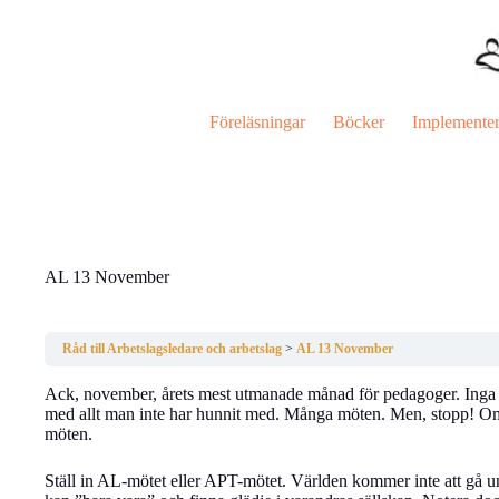
Hoppa
till
innehåll
Föreläsningar
Böcker
Implemente
AL 13 November
Råd till Arbetslagsledare och arbetslag
AL 13 November
Ack, november, årets mest utmanade månad för pedagoger. Inga le
med allt man inte har hunnit med. Många möten. Men, stopp! Om 
möten.
Ställ in AL-mötet eller APT-mötet. Världen kommer inte att gå un