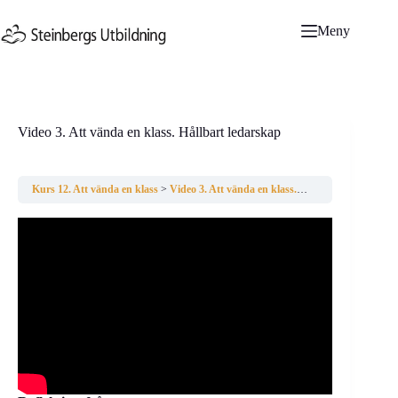
Hoppa
till
Meny
innehåll
Video 3. Att vända en klass. Hållbart ledarskap
Kurs 12. Att vända en klass
Video 3. Att vända en klass. Hållbart ledarskap