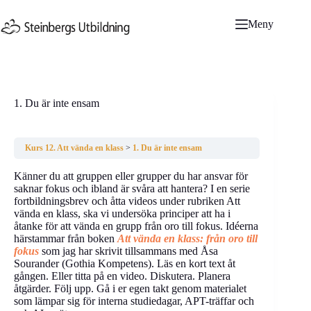
Hoppa
till
Meny
innehåll
1. Du är inte ensam
Kurs 12. Att vända en klass
1. Du är inte ensam
Känner du att gruppen eller grupper du har ansvar för
saknar fokus och ibland är svåra att hantera? I en serie
fortbildningsbrev och åtta videos under rubriken Att
vända en klass, ska vi undersöka principer att ha i
åtanke för att vända en grupp från oro till fokus. Idéerna
härstammar från boken
Att vända en klass: från oro till
fokus
som jag har skrivit tillsammans med Åsa
Sourander (Gothia Kompetens). Läs en kort text åt
gången. Eller titta på en video. Diskutera. Planera
åtgärder. Följ upp. Gå i er egen takt genom materialet
som lämpar sig för interna studiedagar, APT-träffar och