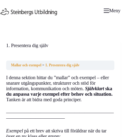
Hoppa
till
Meny
innehåll
1. Presentera dig själv
Mallar och exempel
1. Presentera dig själv
I denna sektion hittar du ”mallar” och exempel – eller
snarare utgångspunkter, strukturer och stöd för
information, kommunikation och möten.
Självklart
ska
du anpassa varje exempel efter behov och situation.
Tanken är att bidra med goda principer.
——————————————————————
————————————
Exempel
på ett brev att skriva till föräldrar när du tar
över en ny klass eller grupp: