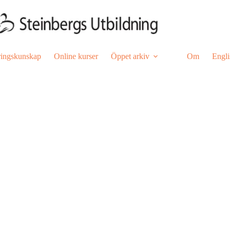
ringskunskap
Online kurser
Öppet arkiv
Om
Engli
xempel
elärare/Al-ledare