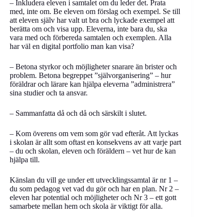
– Inkludera eleven i samtalet om du leder det. Prata
med, inte om. Be eleven om förslag och exempel. Se till
att eleven själv har valt ut bra och lyckade exempel att
berätta om och visa upp. Eleverna, inte bara du, ska
vara med och förbereda samtalen och exemplen. Alla
har väl en digital portfolio man kan visa?
– Betona styrkor och möjligheter snarare än brister och
problem. Betona begreppet ”självorganisering” – hur
föräldrar och lärare kan hjälpa eleverna ”administrera”
sina studier och ta ansvar.
– Sammanfatta då och då och särskilt i slutet.
– Kom överens om vem som gör vad efteråt. Att lyckas
i skolan är allt som oftast en konsekvens av att varje part
– du och skolan, eleven och föräldern – vet hur de kan
hjälpa till.
Känslan du vill ge under ett utvecklingssamtal är nr 1 –
du som pedagog vet vad du gör och har en plan. Nr 2 –
eleven har potential och möjligheter och Nr 3 – ett gott
samarbete mellan hem och skola är viktigt för alla.