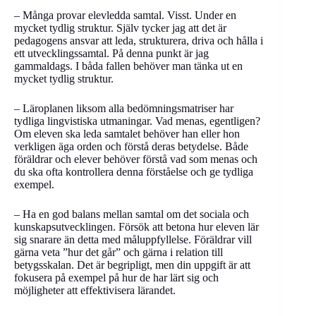
– Många provar elevledda samtal. Visst. Under en
mycket tydlig struktur. Själv tycker jag att det är
pedagogens ansvar att leda, strukturera, driva och hålla i
ett utvecklingssamtal. På denna punkt är jag
gammaldags. I båda fallen behöver man tänka ut en
mycket tydlig struktur.
– Läroplanen liksom alla bedömningsmatriser har
tydliga lingvistiska utmaningar. Vad menas, egentligen?
Om eleven ska leda samtalet behöver han eller hon
verkligen äga orden och förstå deras betydelse. Både
föräldrar och elever behöver förstå vad som menas och
du ska ofta kontrollera denna förståelse och ge tydliga
exempel.
– Ha en god balans mellan samtal om det sociala och
kunskapsutvecklingen. Försök att betona hur eleven lär
sig snarare än detta med måluppfyllelse. Föräldrar vill
gärna veta ”hur det går” och gärna i relation till
betygsskalan. Det är begripligt, men din uppgift är att
fokusera på exempel på hur de har lärt sig och
möjligheter att effektivisera lärandet.