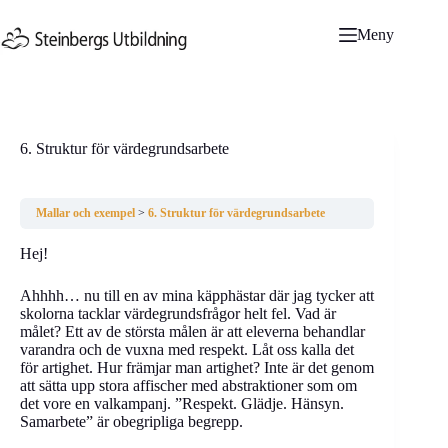
Hoppa
till
Meny
innehåll
6. Struktur för värdegrundsarbete
Mallar och exempel
6. Struktur för värdegrundsarbete
Hej!
Ahhhh… nu till en av mina käpphästar där jag tycker att
skolorna tacklar värdegrundsfrågor helt fel. Vad är
målet? Ett av de största målen är att eleverna behandlar
varandra och de vuxna med respekt. Låt oss kalla det
för artighet. Hur främjar man artighet? Inte är det genom
att sätta upp stora affischer med abstraktioner som om
det vore en valkampanj. ”Respekt. Glädje. Hänsyn.
Samarbete” är obegripliga begrepp.