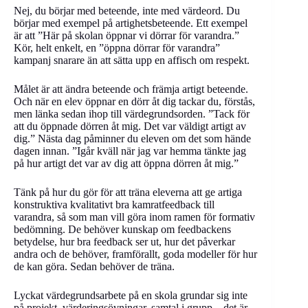
Nej, du börjar med beteende, inte med värdeord. Du
börjar med exempel på artighetsbeteende. Ett exempel
är att ”Här på skolan öppnar vi dörrar för varandra.”
Kör, helt enkelt, en ”öppna dörrar för varandra”
kampanj snarare än att sätta upp en affisch om respekt.
Målet är att ändra beteende och främja artigt beteende.
Och när en elev öppnar en dörr åt dig tackar du, förstås,
men länka sedan ihop till värdegrundsorden. ”Tack för
att du öppnade dörren åt mig. Det var väldigt artigt av
dig.” Nästa dag påminner du eleven om det som hände
dagen innan. ”Igår kväll när jag var hemma tänkte jag
på hur artigt det var av dig att öppna dörren åt mig.”
Tänk på hur du gör för att träna eleverna att ge artiga
konstruktiva kvalitativt bra kamratfeedback till
varandra, så som man vill göra inom ramen för formativ
bedömning. De behöver kunskap om feedbackens
betydelse, hur bra feedback ser ut, hur det påverkar
andra och de behöver, framförallt, goda modeller för hur
de kan göra. Sedan behöver de träna.
Lyckat värdegrundsarbete på en skola grundar sig inte
på projekt, värderingsövningar, samtal i grupp – det är