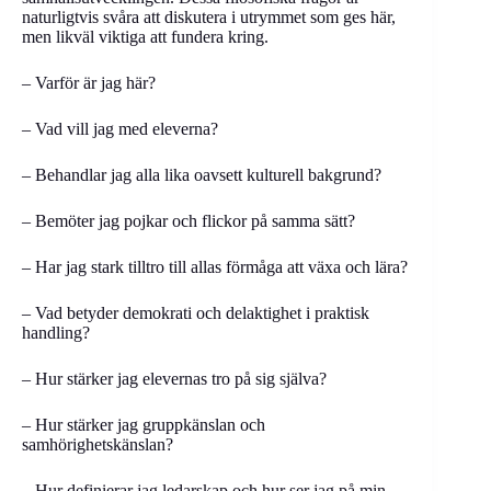
naturligtvis svåra att diskutera i utrymmet som ges här,
men likväl viktiga att fundera kring.
– Varför är jag här?
– Vad vill jag med eleverna?
– Behandlar jag alla lika oavsett kulturell bakgrund?
– Bemöter jag pojkar och flickor på samma sätt?
– Har jag stark tilltro till allas förmåga att växa och lära?
– Vad betyder demokrati och delaktighet i praktisk
handling?
– Hur stärker jag elevernas tro på sig själva?
– Hur stärker jag gruppkänslan och
samhörighetskänslan?
– Hur definierar jag ledarskap och hur ser jag på min