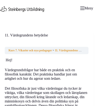
Hoppa
till
Meny
innehåll
11. Värdegrundens betydelse
Kurs 7. Vikarier och nya pedagoger
11. Värdegrundens betydelse
Hej!
Värdegrundsfrågor har både en praktisk och en
filosofisk karaktär. Det praktiska handlar just om
artighet och hur du agerar som ledare.
Det filosofiska är just vilka värderingar du tycker är
viktiga, vilka värderingar som skollagen och läroplanen
uttrycker, din filosofi kring lärande och ledarskap, din
människosyn och delvis även din politiska syn på
samhällsutvecklingen. Dessa filosofiska frågor är