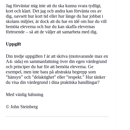
Jag förväntar mig inte att du ska kunna svara tydligt,
kort och klart. Det jag och andra kan förvänta oss av
dig, oavsett hur kort tid eller hur länge du har jobbat i
skolans miljöer, är dock att du har en idé om hur du vill
bemöta eleverna och hur du kan skaffa elevernas
förtroende – så att de väljer att samarbeta med dig.
Uppgift
Din tredje uppgiften f är att skriva (motsvarande max en
A4- sida) en sammanfattning över din egen värdegrund
och principer du har för att bemöta eleverna. Ge
exempel, men inte bara på abstrakta begrepp som
”hänsyn” och ”delaktighet” eller ”respekt.” Hur tänker
du visa din värdegrund i dina praktiska handlingar?
Med vänlig hälsning
© John Steinberg