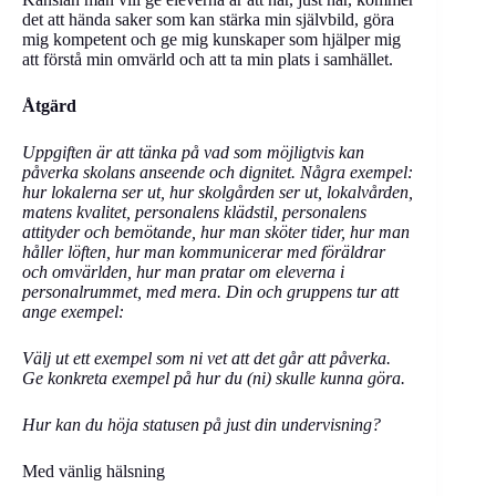
det att hända saker som kan stärka min självbild, göra
mig kompetent och ge mig kunskaper som hjälper mig
att förstå min omvärld och att ta min plats i samhället.
Åtgärd
Uppgiften är att tänka på vad som möjligtvis kan
påverka skolans anseende och dignitet. Några exempel:
hur lokalerna ser ut, hur skolgården ser ut, lokalvården,
matens kvalitet, personalens klädstil, personalens
attityder och bemötande, hur man sköter tider, hur man
håller löften, hur man kommunicerar med föräldrar
och omvärlden, hur man pratar om eleverna i
personalrummet, med mera. Din och gruppens tur att
ange exempel:
Välj ut ett exempel som ni vet att det går att påverka.
Ge konkreta exempel på hur du (ni) skulle kunna göra.
Hur kan du höja statusen på just din undervisning?
Med vänlig hälsning