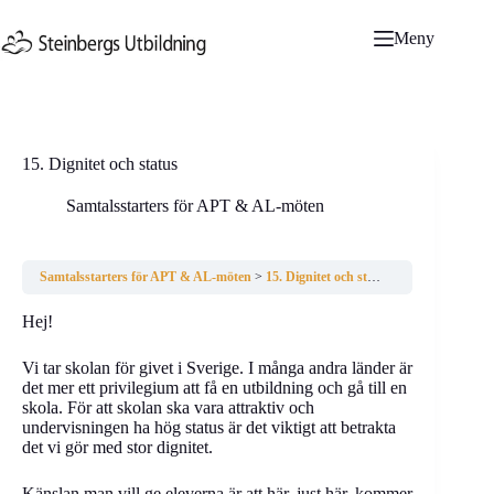
Hoppa
till
Meny
innehåll
15. Dignitet och status
Samtalsstarters för APT & AL-möten
Samtalsstarters för APT & AL-möten
15. Dignitet och status
Hej!
Vi tar skolan för givet i Sverige. I många andra länder är
det mer ett privilegium att få en utbildning och gå till en
skola. För att skolan ska vara attraktiv och
undervisningen ha hög status är det viktigt att betrakta
det vi gör med stor dignitet.
Känslan man vill ge eleverna är att här, just här, kommer