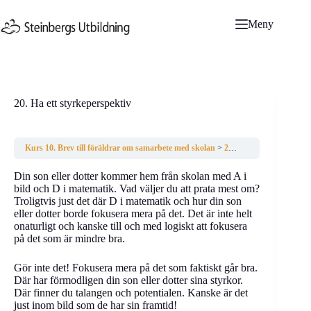
Hoppa
till
Meny
innehåll
20. Ha ett styrkeperspektiv
Kurs 10. Brev till föräldrar om samarbete med skolan
20. Ha ett styrkeperspektiv
Din son eller dotter kommer hem från skolan med A i
bild och D i matematik. Vad väljer du att prata mest om?
Troligtvis just det där D i matematik och hur din son
eller dotter borde fokusera mera på det. Det är inte helt
onaturligt och kanske till och med logiskt att fokusera
på det som är mindre bra.
Gör inte det! Fokusera mera på det som faktiskt går bra.
Där har förmodligen din son eller dotter sina styrkor.
Där finner du talangen och potentialen. Kanske är det
just inom bild som de har sin framtid!