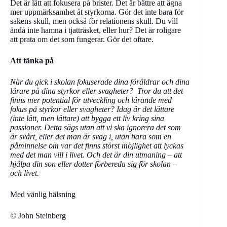
Det är lätt att fokusera på brister. Det är bättre att ägna
mer uppmärksamhet åt styrkorna. Gör det inte bara för
sakens skull, men också för relationens skull. Du vill
ändå inte hamna i tjatträsket, eller hur? Det är roligare
att prata om det som fungerar. Gör det oftare.
Att tänka på
När du gick i skolan fokuserade dina föräldrar och dina
lärare på dina styrkor eller svagheter? Tror du att det
finns mer potential för utveckling och lärande med
fokus på styrkor eller svagheter? Idag är det lättare
(inte lätt, men lättare) att bygga ett liv kring sina
passioner. Detta sägs utan att vi ska ignorera det som
är svårt, eller det man är svag i, utan bara som en
påminnelse om var det finns störst möjlighet att lyckas
med det man vill i livet. Och det är din utmaning – att
hjälpa din son eller dotter förbereda sig för skolan –
och livet.
Med vänlig hälsning
© John Steinberg