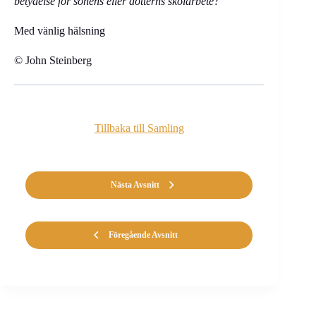
betydelse för sonens eller dotterns skolarbete?
Med vänlig hälsning
© John Steinberg
Tillbaka till Samling
Nästa Avsnitt
Föregående Avsnitt