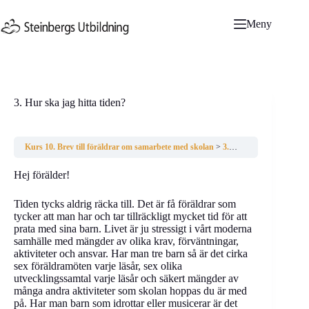
Hoppa
till
Meny
innehåll
3. Hur ska jag hitta tiden?
Kurs 10. Brev till föräldrar om samarbete med skolan
3. Hur ska jag hitta tiden?
Hej förälder!
Tiden tycks aldrig räcka till. Det är få föräldrar som
tycker att man har och tar tillräckligt mycket tid för att
prata med sina barn. Livet är ju stressigt i vårt moderna
samhälle med mängder av olika krav, förväntningar,
aktiviteter och ansvar. Har man tre barn så är det cirka
sex föräldramöten varje läsår, sex olika
utvecklingssamtal varje läsår och säkert mängder av
många andra aktiviteter som skolan hoppas du är med
på. Har man barn som idrottar eller musicerar är det