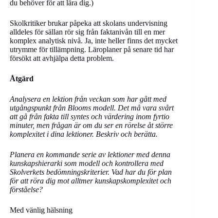
du behöver för att lära dig.)
Skolkritiker brukar påpeka att skolans undervisning
alldeles för sällan rör sig från faktanivån till en mer
komplex analytisk nivå. Ja, inte heller finns det mycket
utrymme för tillämpning. Läroplaner på senare tid har
försökt att avhjälpa detta problem.
Åtgärd
Analysera en lektion från veckan som har gått med
utgångspunkt från Blooms modell. Det må vara svårt
att gå från fakta till syntes och värdering inom fyrtio
minuter, men frågan är om du ser en rörelse åt större
komplexitet i dina lektioner. Beskriv och berätta.
Planera en kommande serie av lektioner med denna
kunskapshierarki som modell och kontrollera med
Skolverkets bedömningskriterier. Vad har du för plan
för att röra dig mot alltmer kunskapskomplexitet och
förståelse?
Med vänlig hälsning