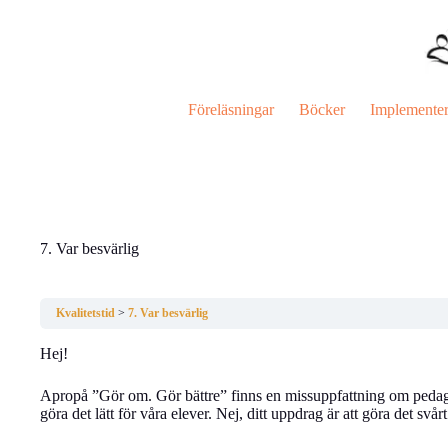
Hoppa
till
innehåll
Föreläsningar
Böcker
Implemente
7. Var besvärlig
Kvalitetstid
7. Var besvärlig
Hej!
Apropå ”Gör om. Gör bättre” finns en missuppfattning om pedago
göra det lätt för våra elever. Nej, ditt uppdrag är att göra det svårt