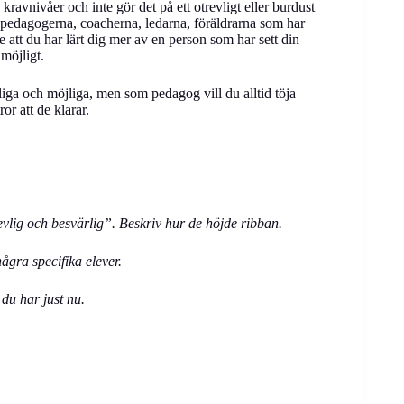
ravnivåer och inte gör det på ett otrevligt eller burdust
a pedagogerna, coacherna, ledarna, föräldrarna som har
e att du har lärt dig mer av en person som har sett din
 möjligt.
pliga och möjliga, men som pedagog vill du alltid töja
ror att de klarar.
evlig och besvärlig”. Beskriv hur de höjde ribban.
ågra specifika elever.
du har just nu.