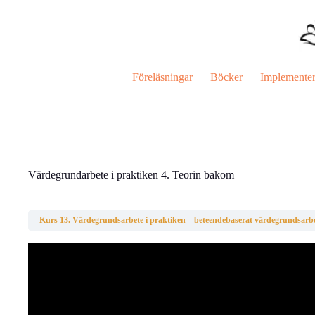
Hoppa
till
innehåll
Föreläsningar
Böcker
Implemente
Värdegrundarbete i praktiken 4. Teorin bakom
Kurs 13. Värdegrundsarbete i praktiken – beteendebaserat värdegrundsarb