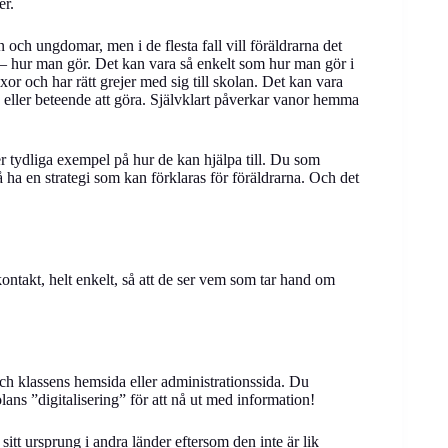
er.
 och ungdomar, men i de flesta fall vill föräldrarna det
r – hur man gör. Det kan vara så enkelt som hur man gör i
xor och har rätt grejer med sig till skolan. Det kan vara
ller beteende att göra. Självklart påverkar vanor hemma
r tydliga exempel på hur de kan hjälpa till. Du som
 ha en strategi som kan förklaras för föräldrarna. Och det
ontakt, helt enkelt, så att de ser vem som tar hand om
s och klassens hemsida eller administrationssida. Du
lans ”digitalisering” för att nå ut med information!
itt ursprung i andra länder eftersom den inte är lik