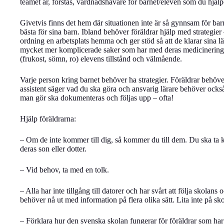
teamet är, förstås, vårdnadshavare för barnet/eleven som du hjälp
Givetvis finns det hem där situationen inte är så gynnsam för barn
bästa för sina barn. Ibland behöver föräldrar hjälp med strategie
ordning en arbetsplats hemma och ger stöd så att de klarar sina lä
mycket mer komplicerade saker som har med deras medicinering e
(frukost, sömn, ro) elevens tillstånd och välmående.
Varje person kring barnet behöver ha strategier. Föräldrar behöve
assistent säger vad du ska göra och ansvarig lärare behöver också
man gör ska dokumenteras och följas upp – ofta!
Hjälp föräldrarna:
– Om de inte kommer till dig, så kommer du till dem. Du ska ta k
deras son eller dotter.
– Vid behov, ta med en tolk.
– Alla har inte tillgång till datorer och har svårt att följa skolan
behöver nå ut med information på flera olika sätt. Lita inte på sko
– Förklara hur den svenska skolan fungerar för föräldrar som har s