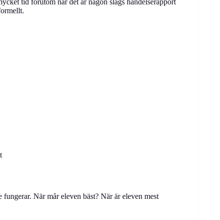
mycket tid förutom när det är någon slags händelserapport
ormellt.
t
e fungerar. När mår eleven bäst? När är eleven mest