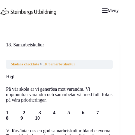
Hoppa
till
Meny
innehåll
18. Samarbetskultur
Skolans checklista
18. Samarbetskultur
Hej!
På vår skola är vi generösa mot varandra. Vi
uppmuntrar varandra och samarbetar väl med fullt fokus
på våra prioriteringar.
1 2 3 4 5 6 7
8 9 10
Vi förväntar oss en god samarbetskultur bland eleverna.