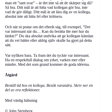
man ett ”sant svar” – är det inte så att de skärper sig då?
Så bra. Ditt mål är att hitta vad kollegan gör bra, inte
vad de gör dåligt. Ditt mål är att lära dig av en kollega,
absolut inte att hitta fel eller kritisera.
Och när ni pratar om det efteråt säg, till exempel, ”Det
var intressant när du… Kan du berätta lite mer hur du
tänkte?” Du ska absolut undvika att ge kollegan känslan
att du vet bättre eller aldrig själv skulle ha gjort på detta
sätt.
Var nyfiken bara. Ta fram det du tyckte var intressant.
Ha en respektfull dialog om yrket, varken mer eller
mindre. Med det som grund kommer de goda idéerna.
Åtgärd
Beställ tid hos en kollega. Besök varandra. Skriv ner en
del av era reflektioner.
Med vänlig hälsning
© John Steinberg