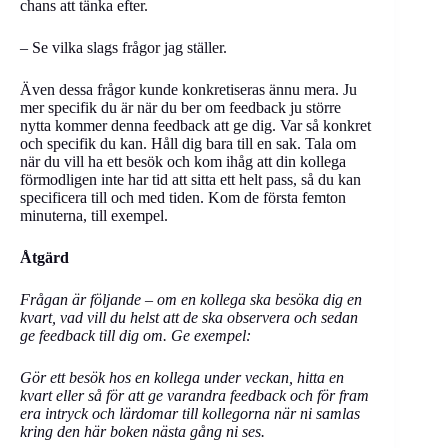
chans att tänka efter.
– Se vilka slags frågor jag ställer.
Även dessa frågor kunde konkretiseras ännu mera. Ju
mer specifik du är när du ber om feedback ju större
nytta kommer denna feedback att ge dig. Var så konkret
och specifik du kan. Håll dig bara till en sak. Tala om
när du vill ha ett besök och kom ihåg att din kollega
förmodligen inte har tid att sitta ett helt pass, så du kan
specificera till och med tiden. Kom de första femton
minuterna, till exempel.
Åtgärd
Frågan är följande – om en kollega ska besöka dig en
kvart, vad vill du helst att de ska observera och sedan
ge feedback till dig om. Ge exempel:
Gör ett besök hos en kollega under veckan, hitta en
kvart eller så för att ge varandra feedback och för fram
era intryck och lärdomar till kollegorna när ni samlas
kring den här boken nästa gång ni ses.