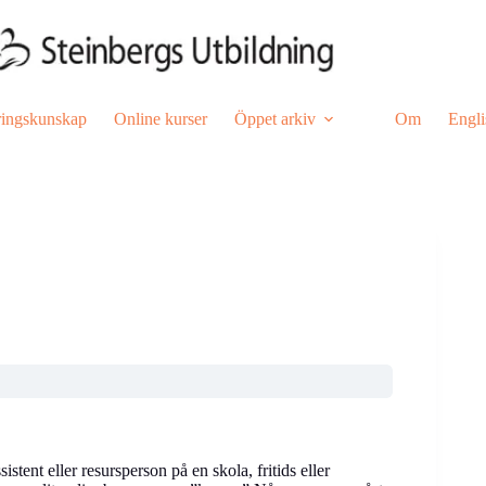
ringskunskap
Online kurser
Öppet arkiv
Om
Engli
tent eller resursperson på en skola, fritids eller