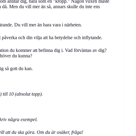
e som anlitar dig, bara som en ”kropp.” Någon vuxen måste
 och då. Men du vill mer än så, annars skulle du inte ens
ärande. Du vill mer än bara vara i närheten.
 påverka och din vilja att ha betydelse och inflytande.
tion du kommer att befinna dig i. Vad förväntas av dig?
behöver du kunna?
ig så gott du kan.
) till 10 (absolut topp).
kriv några exempel.
vill att du ska göra. Om du är osäker, fråga!