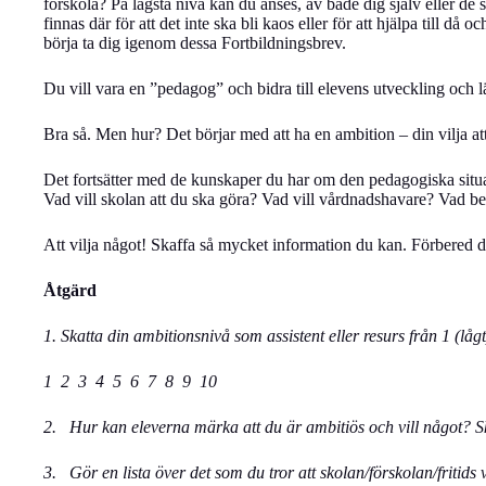
förskola? På lägsta nivå kan du anses, av både dig själv eller d
finnas där för att det inte ska bli kaos eller för att hjälpa till då
börja ta dig igenom dessa Fortbildningsbrev.
Du vill vara en ”pedagog” och bidra till elevens utveckling och l
Bra så. Men hur? Det börjar med att ha en ambition – din vilja att
Det fortsätter med de kunskaper du har om den pedagogiska situa
Vad vill skolan att du ska göra? Vad vill vårdnadshavare? Vad 
Att vilja något! Skaffa så mycket information du kan. Förbered d
Åtgärd
1.
Skatta din ambitionsnivå som assistent eller resurs från 1 (lågt
1 2 3 4 5 6 7 8 9 10
2. Hur kan eleverna märka att du är ambitiös och vill något? S
3. Gör en lista över det som du tror att skolan/förskolan/fritids 