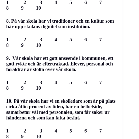
1 2 3 4 5 6 7
8 9 10
8. På vår skola har vi traditioner och en kultur som
bär upp skolans dignitet som institution.
1 2 3 4 5 6 7
8 9 10
9. Vår skola har ett gott anseende i kommunen, ett
gott rykte och är eftertraktad. Elever, personal och
föräldrar är stolta över vår skola.
1 2 3 4 5 6 7
8 9 10
10. På vår skola har vi en skolledare som är på plats
cirka åttio procent av tiden, har en helhetsidé,
samarbetar väl med personalen, som får saker ur
händerna och som kan fatta beslut.
1 2 3 4 5 6 7
8 9 10