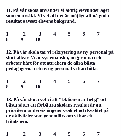
11. På vår skola använder vi aldrig elevunderlaget
som en ursäkt. Vi vet att det är möjligt att nå goda
resultat oavsett elevens bakgrund.
1 2 3 4 5 6 7
8 9 10
12. På vår skola tar vi rekrytering av ny personal på
stort allvar. Vi är systematiska, noggranna och
arbetar hårt för att attrahera de allra bästa
pedagogerna och övrig personal vi kan hitta.
1 2 3 4 5 6 7
8 9 10
13. På vår skola vet vi att ”lektionen är helig” och
bästa sättet att förbättra skolans resultat är att
prioritera undervisningens kvalitet och kvalitet på
de aktiviteter som genomförs om vi har ett
fritidshem.
1 2 3 4 5 6 7