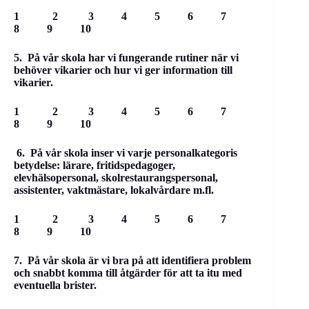
1 2 3 4 5 6 7
8 9 10
5. På vår skola har vi fungerande rutiner när vi
behöver vikarier och hur vi ger information till
vikarier.
1 2 3 4 5 6 7
8 9 10
6. På vår skola inser vi varje personalkategoris
betydelse: lärare, fritidspedagoger,
elevhälsopersonal, skolrestaurangspersonal,
assistenter, vaktmästare, lokalvårdare m.fl.
1 2 3 4 5 6 7
8 9 10
7. På vår skola är vi bra på att identifiera problem
och snabbt komma till åtgärder för att ta itu med
eventuella brister.