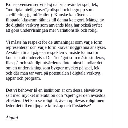
Konsekvensen ser vi idag när vi använder spel, lek,
”multipla intelligenser”,rollspel och begrepp som
spelifiering (gamification). Kanske kan även s.k.
flippade klassrum räknas till denna kategori. Många av
de digitala verktyg som används idag har också syftet
att göra undervisningen mer variationsrik och rolig.
Vi måste ha respekt för de utmaningar som varje form
representerar och varje form kräver noggranna analyser.
Avsikten är att påpeka respekten vi måste känna för
konsten att undervisa. Det är något som måste studeras,
filas på och ständigt utvärderas. Inte minst handlar det
om en undervisning som bygger mycket på spel, lek
och där man tar vara på potentialen i digitala verktyg,
appar och program.
Det vi behöver få en insikt om är om dessa elevaktiva
sätt med mycket interaktion och ”spel” ger den avsedda
effekten. Det kan se roligt ut, även upplevas roligt men
leder det till en djupare kunskap och förståelse?
Åtgärd