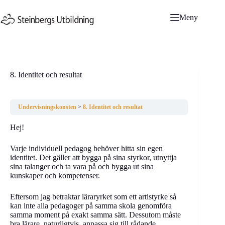
Hoppa
till
Meny
innehåll
8. Identitet och resultat
Undervisningskonsten
8. Identitet och resultat
Hej!
Varje individuell pedagog behöver hitta sin egen
identitet. Det gäller att bygga på sina styrkor, utnyttja
sina talanger och ta vara på och bygga ut sina
kunskaper och kompetenser.
Eftersom jag betraktar läraryrket som ett artistyrke så
kan inte alla pedagoger på samma skola genomföra
samma moment på exakt samma sätt. Dessutom måste
bra lärare, naturligtvis, anpassa sig till rådande