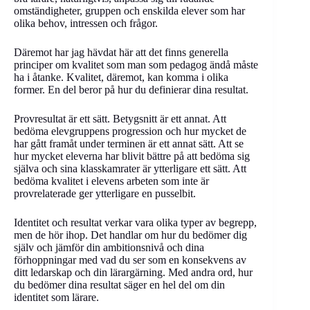
omständigheter, gruppen och enskilda elever som har
olika behov, intressen och frågor.
Däremot har jag hävdat här att det finns generella
principer om kvalitet som man som pedagog ändå måste
ha i åtanke. Kvalitet, däremot, kan komma i olika
former. En del beror på hur du definierar dina resultat.
Provresultat är ett sätt. Betygsnitt är ett annat. Att
bedöma elevgruppens progression och hur mycket de
har gått framåt under terminen är ett annat sätt. Att se
hur mycket eleverna har blivit bättre på att bedöma sig
själva och sina klasskamrater är ytterligare ett sätt. Att
bedöma kvalitet i elevens arbeten som inte är
provrelaterade ger ytterligare en pusselbit.
Identitet och resultat verkar vara olika typer av begrepp,
men de hör ihop. Det handlar om hur du bedömer dig
själv och jämför din ambitionsnivå och dina
förhoppningar med vad du ser som en konsekvens av
ditt ledarskap och din lärargärning. Med andra ord, hur
du bedömer dina resultat säger en hel del om din
identitet som lärare.