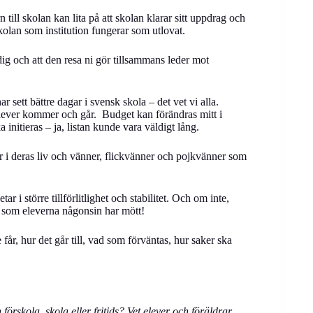
till skolan kan lita på att skolan klarar sitt uppdrag och
skolan som institution fungerar som utlovat.
ig och att den resa ni gör tillsammans leder mot
 har sett bättre dagar i svensk skola – det vet vi alla.
ever kommer och går. Budget kan förändras mitt i
initieras – ja, listan kunde vara väldigt lång.
 deras liv och vänner, flickvänner och pojkvänner som
 i större tillförlitlighet och stabilitet. Och om inte,
r som eleverna någonsin har mött!
år, hur det går till, vad som förväntas, hur saker ska
 förskola, skola eller fritids? Vet elever och föräldrar