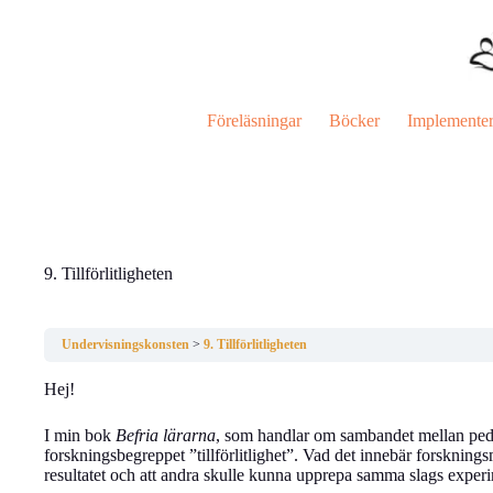
Hoppa
till
innehåll
Föreläsningar
Böcker
Implemente
9. Tillförlitligheten
Undervisningskonsten
9. Tillförlitligheten
Hej!
I min bok
Befria lärarna
, som handlar om sambandet mellan peda
forskningsbegreppet ”tillförlitlighet”. Vad det innebär forskningsmä
resultatet och att andra skulle kunna upprepa samma slags experi