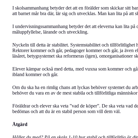
I skolsammanhang betyder det att en förälder som skickar sitt barn 
att barnet mår bra där, lär sig och utvecklas. Man kan lita på att 
I undervisningssammanhang betyder det att eleverna kan lita på d
måluppfyllelse, lärande och utveckling.
Nyckeln till detta är stabilitet. Systemstabilitet och tillförlitlighet
Rektorer kommer och går, pedagoger kommer och går, ja även el
läsåret, betygsystemet ska reformeras (igen), omorganisationer ska 
Elever kämpar också med detta, med vuxna som kommer och går i
ibland kommer och går.
Om du ska ha en rimlig chans att lyckas behöver systemet du arbetar
behöver du vara en av de mest stabila och tillförlitliga människo
Föräldrar och elever ska veta ”vad de köper”. De ska veta vad de f
bedömas och att du är en stabil person som vill dem väl.
Åtgärd
Håller du med? På en skala 1-10 hur stabil och tillförlitlig är din