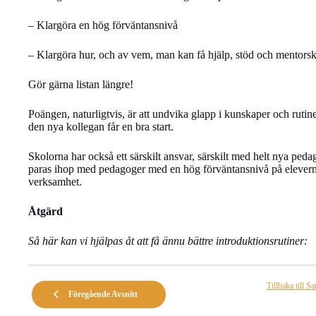
– Klargöra en hög förväntansnivå
– Klargöra hur, och av vem, man kan få hjälp, stöd och mentors
Gör gärna listan längre!
Poängen, naturligtvis, är att undvika glapp i kunskaper och rutiner o
den nya kollegan får en bra start.
Skolorna har också ett särskilt ansvar, särskilt med helt nya pedag
paras ihop med pedagoger med en hög förväntansnivå på eleverna
verksamhet.
Åtgärd
Så här kan vi hjälpas åt att få ännu bättre introduktionsrutiner:
Tillbaka till S
Föregående Avsnitt