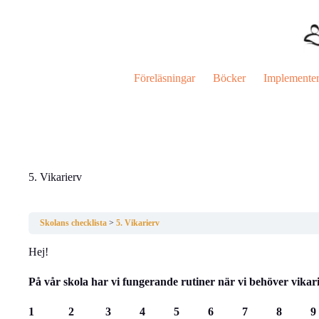
Hoppa
till
innehåll
Föreläsningar
Böcker
Implemente
5. Vikarierv
Skolans checklista
5. Vikarierv
Hej!
På vår skola har vi fungerande rutiner när vi behöver vikarie
1 2 3 4 5 6 7 8 9