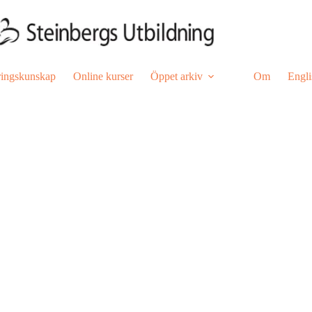
ringskunskap
Online kurser
Öppet arkiv
Om
Engli
pedagoger
regi
,
Online Kurser